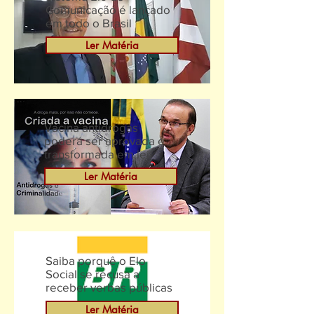
Comunicação é lançado
em todo o Brasil
Ler Matéria
Vacina antidrogas
poderá ser aprovada e
transformada em lei
Ler Matéria
Saiba porquê o Elo
Social se recusa a
receber verbas públicas
Ler Matéria