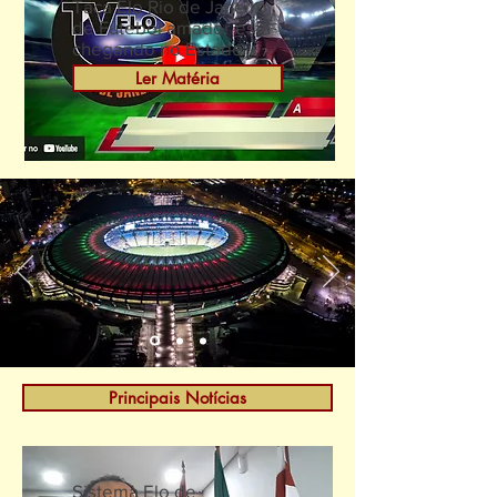
Taça Elo Rio de Janeiro
de Futebol amador está
chegando no Estado
Ler Matéria
Principais Notícias
Sistema Elo de