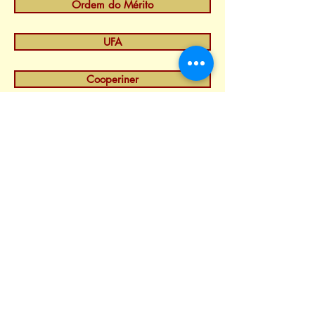
Ordem do Mérito
UFA
Cooperiner
Selo Consciência Verde
PMBL
Cursos Vivenciais
Você em Destaque