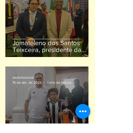
Social.
Jomateleno dos Santos
Teixceira, presidente da
CESB - Confederação do
Elo Social Brasil, participa
do9 lançamento da COB
EXPO 2025.
webelosocial
15 de abr. de 2025
1 min de leitura