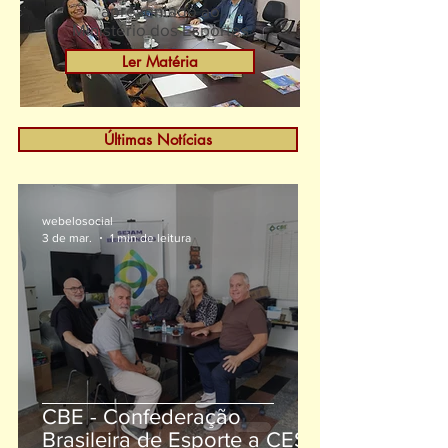
apresentado ao
Ministério dos Esportes
Ler Matéria
Últimas Notícias
webelosocial
3 de mar.
1 min de leitura
CBE - Confederação
Brasileira de Esporte a CESB