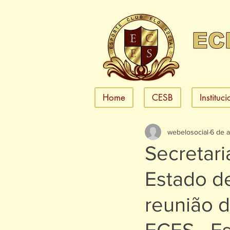
Home
CESB
Instituc
webelosocial
6 de 
Secretari
Estado de
reunião d