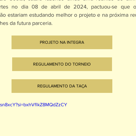
ortes no dia 08 de abril de 2024, pactuou-se que o
ião estariam estudando melhor o projeto e na próxima re
hes da futura parceria.
PROJETO NA INTEGRA
REGULAMENTO DO TORNEIO
REGULAMENTO DA TAÇA
Wnsn8xcY?si=bxhVflkZ8MQdZzCY