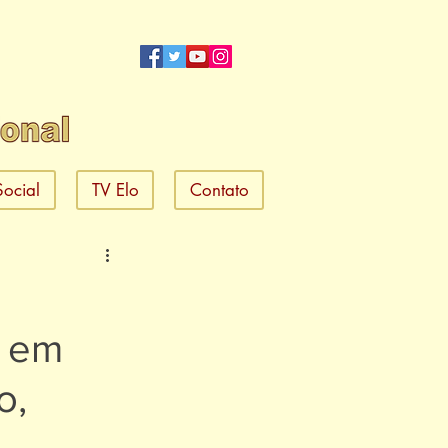
Social
TV Elo
Contato
o
l em
o,