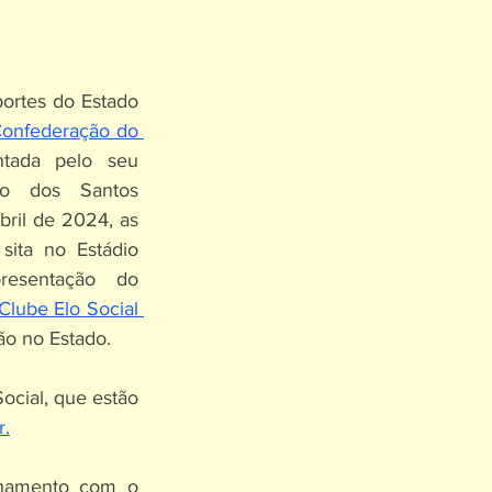
ortes do Estado 
onfederação do 
ntada pelo seu 
no dos Santos 
bril de 2024, as 
ita no Estádio 
esentação do 
lube Elo Social 
ão no Estado.
ocial, que estão 
r.
nhamento com o 