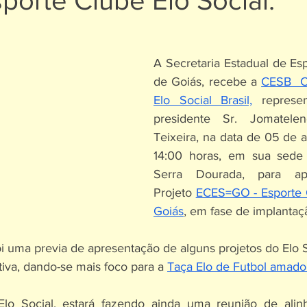
porte Clube Elo Social.
A Secretaria Estadual de Esp
de Goiás, recebe a 
CESB  C
Elo Social Brasil,
 represe
presidente Sr. Jomatele
Teixeira, na data de 05 de a
14:00 horas, em sua sede s
Serra Dourada, para apr
Projeto 
ECES=GO - Esporte C
Goiás
, em fase de implantaç
i uma previa de apresentação de alguns projetos do Elo S
tiva, dando-se mais foco para a 
Taça Elo de Futbol amado
Elo Social, estará fazendo ainda uma reunião de ali