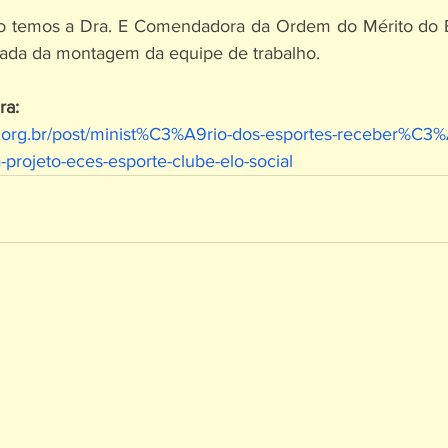
ho temos a Dra. E Comendadora da Ordem do Mérito do El
gada da montagem da equipe de trabalho.
ra:
l.org.br/post/minist%C3%A9rio-dos-esportes-receber%C3%A
rojeto-eces-esporte-clube-elo-social