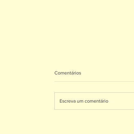
Comentários
Escreva um comentário
CBE - Confederação Brasileira
de Esporte a CESB -
Confederação do Elo Social