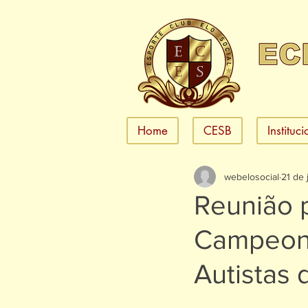
Home
CESB
Instituc
webelosocial
21 de 
Reunião p
Campeona
Autistas d