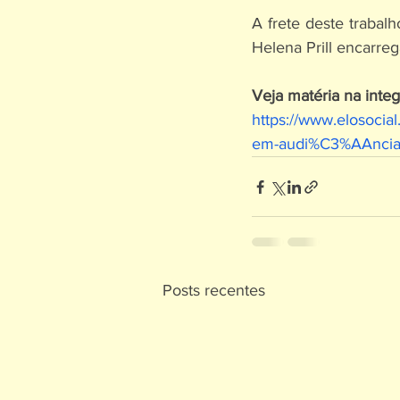
A frete deste trabal
Helena Prill encarre
Veja matéria na integ
https://www.elosocia
em-audi%C3%AAncia-p
Posts recentes